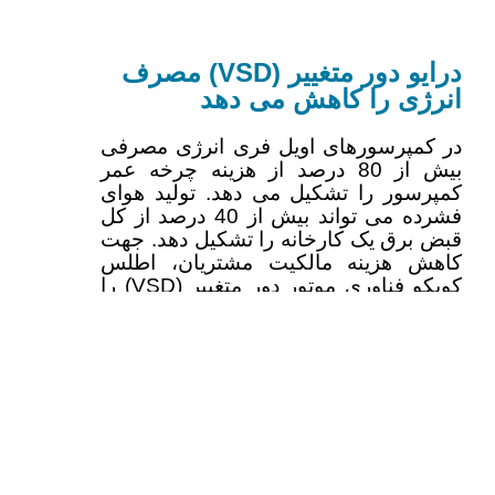
درایو دور متغییر (VSD) مصرف
انرژی را کاهش می دهد
در کمپرسورهای اویل فری انرژی مصرفی
بیش از 80 درصد از هزینه چرخه عمر
کمپرسور را تشکیل می دهد. تولید هوای
فشرده می تواند بیش از 40 درصد از کل
قبض برق یک کارخانه را تشکیل دهد. جهت
کاهش هزینه مالکیت مشتریان، اطلس
کوپکو فناوری موتور دور متغییر (VSD) را
بصورت پیشگام درصنعت هوای فشرده
معرفی نموده است.فناوری VSD اطلس
کوپکو با تنظیم خودکار سرعت موتور
الکتریکی که بر اساس مقدار هوای فشرده
مورد مصرف انجام می گردد، تقاضای هوا
را از نزدیک دنبال می نماید که باعث صرفه
جویی در مصرف انرژی تا 35 درصد می
گردد.