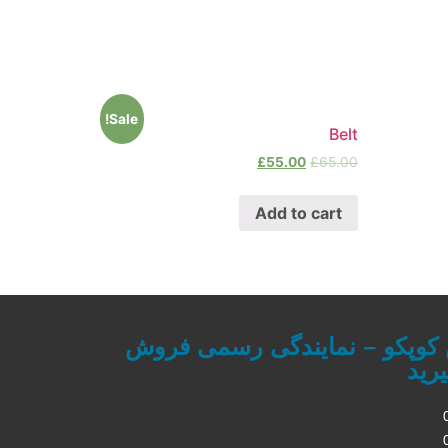
Sale!
Belt
£
55.00
£
65.00
Add to cart
 کوپکو – نمایندگی رسمی فروش
رید