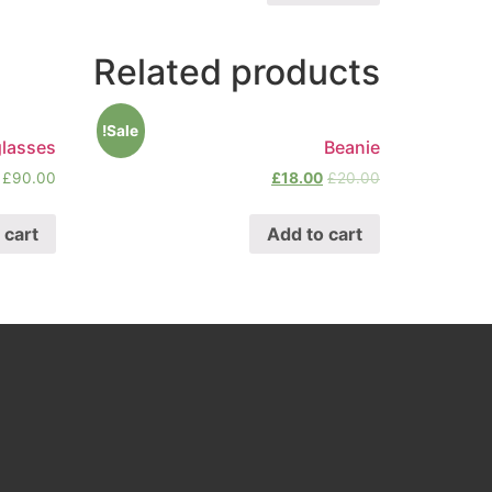
Related products
Sale!
lasses
Beanie
£
90.00
£
18.00
£
20.00
 cart
Add to cart