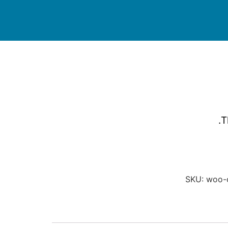
T
SKU:
woo-