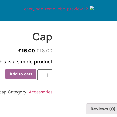
Cap
£
16.00
£
18.00
his is a simple product.
Add to cart
cap
Category:
Accessories
Reviews (0)